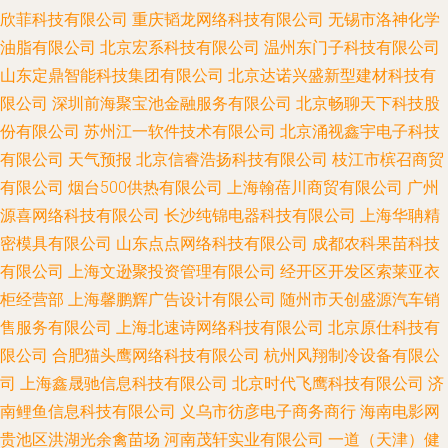
欣菲科技有限公司
重庆韬龙网络科技有限公司
无锡市洛神化学
油脂有限公司
北京宏系科技有限公司
温州东门子科技有限公司
山东定鼎智能科技集团有限公司
北京达诺兴盛新型建材科技有
限公司
深圳前海聚宝池金融服务有限公司
北京畅聊天下科技股
份有限公司
苏州江一软件技术有限公司
北京涌视鑫宇电子科技
有限公司
天气预报
北京信睿浩扬科技有限公司
枝江市槟召商贸
有限公司
烟台500供热有限公司
上海翰蓓川商贸有限公司
广州
源喜网络科技有限公司
长沙纯锦电器科技有限公司
上海华聃精
密模具有限公司
山东点点网络科技有限公司
成都农科果苗科技
有限公司
上海文逊聚投资管理有限公司
经开区开发区索莱亚衣
柜经营部
上海馨鹏辉广告设计有限公司
随州市天创盛源汽车销
售服务有限公司
上海北速诗网络科技有限公司
北京原仕科技有
限公司
合肥猫头鹰网络科技有限公司
杭州风翔制冷设备有限公
司
上海鑫晟驰信息科技有限公司
北京时代飞鹰科技有限公司
济
南鲤鱼信息科技有限公司
义乌市彷彦电子商务商行
海南电影网
贵池区洪湖光余禽苗场
河南茂轩实业有限公司
一道（天津）健